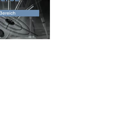
Bereich
REVERSE VIDEO
ÜBER U
SEARCH API
RVS API
Unterne
FAQs
Mission
Anwendungsbereiche