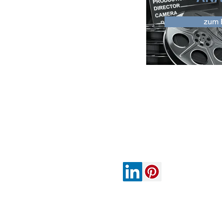
zum 
Kontakt:
info@tecxipio.com
© TECXIPIO GmbH