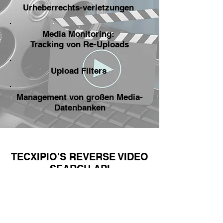
Urheberrechts-verletzungen
Media Monitoring:
Tracking von Re-Uploads
Upload Filters
Management von großen Media-
Datenbanken
TECXIPIO'S REVERSE VIDEO
SEARCH API
EFFIZIENTES DURCHSUCHEN
GROßER VIDEO-DATENBANKEN